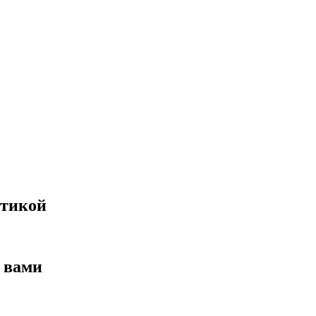
стикой
с вами