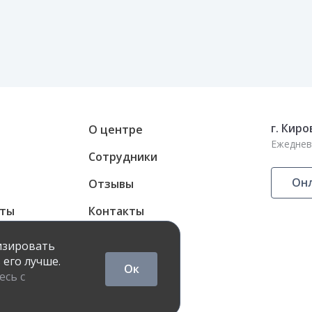
г. Киро
О центре
Ежедневн
Сотрудники
Онл
Отзывы
аты
Контакты
ные карты
лизировать
 его лучше.
Ок
есь с
онфиденциальности