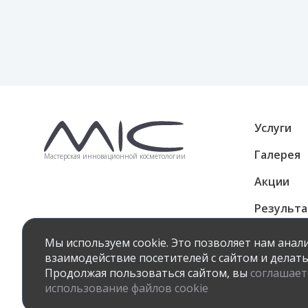
Услуги
Галерея
Мастерская инновационной косметологии
Акции
Результ
Подароч
Мы используем cookie. Это позволяет нам ана
взаимодействие посетителей с сайтом и делать
Продолжая пользоваться сайтом, вы
соглашает
Политика к
© 2022 «MIC» Все права защищены
использование файлов cookie