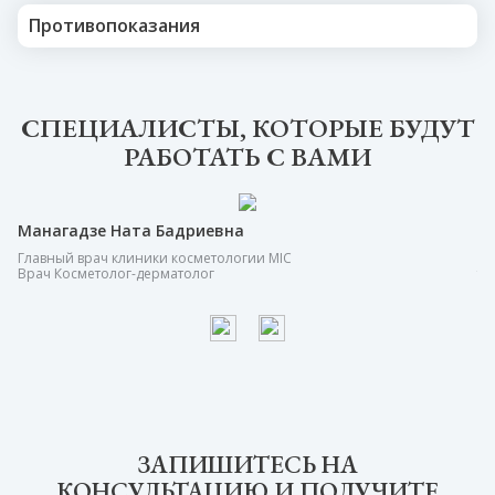
Противопоказания
СПЕЦИАЛИСТЫ, КОТОРЫЕ БУДУТ
РАБОТАТЬ С ВАМИ
Манагадзе Ната Бадриевна
Д
Главный врач клиники косметологии MIC
Вр
Врач Косметолог-дерматолог
тр
ЗАПИШИТЕСЬ НА
КОНСУЛЬТАЦИЮ И ПОЛУЧИТЕ