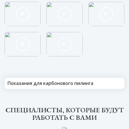
Убрать проблему можно за одну процедуру, о чем
свидетельствуют фото до и после сеанса.
Проводят обработку лица в косметологических салонах,
имеющих лицензию на выполнение лазерных процедур.
Цены карбонового пилинга в Кирове приятно удивляют –
процедура стоит 2500-3500 рублей в зависимости от
сложности и объема работ.
Показания для карбонового пилинга
СПЕЦИАЛИСТЫ, КОТОРЫЕ БУДУТ
РАБОТАТЬ С ВАМИ