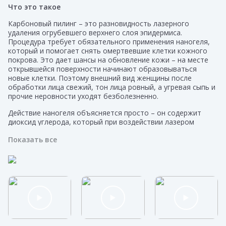
Что это такое
Карбоновый пилинг – это разновидность лазерного
удаления огрубевшего верхнего слоя эпидермиса.
Процедура требует обязательного применения наногеля,
который и помогает снять омертвевшие клетки кожного
покрова. Это дает шансы на обновление кожи – на месте
открывшейся поверхности начинают образовываться
новые клетки. Поэтому внешний вид женщины после
обработки лица свежий, тон лица ровный, а угревая сыпь и
прочие неровности уходят безболезненно.
Действие наногеля объясняется просто – он содержит
диоксид углерода, который при воздействии лазером
способствует выработке кислорода и питательных
Показать все
веществ. В результате в верхних слоях кожного покрова
происходит выработка коллагена. Это помогает в течение
длительного времени сохранять кожу здоровой,
замедляется старение, улучшается ее цвет.
К карбоновому пилингу можно прибегнуть в случае, если
требуется провести подтяжку лица при незначительных
морщинах. Выработанный коллаген улучшает тонус мышц,
и кожа сама подтягивается.