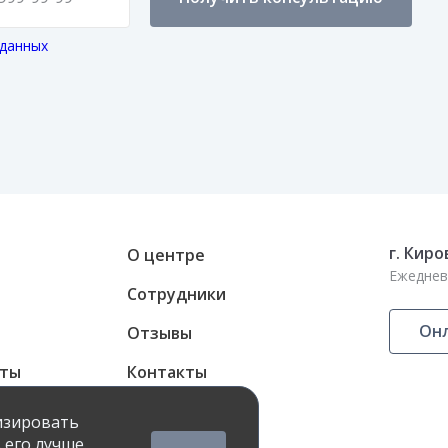
 данных
г. Киро
О центре
Ежедневн
Сотрудники
Онл
Отзывы
аты
Контакты
ные карты
лизировать
 его лучше.