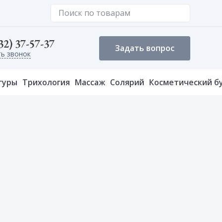
32) 37-57-37
Задать вопрос
ть звонок
гуры
Трихология
Массаж
Солярий
Косметический б