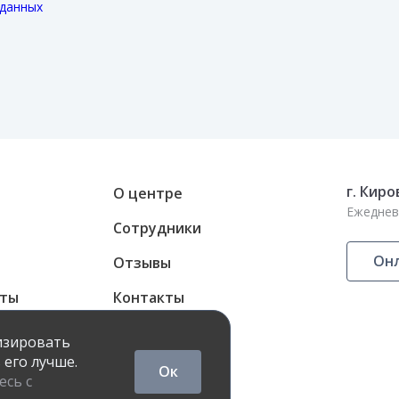
 данных
г. Киро
О центре
Ежедневн
Сотрудники
Онл
Отзывы
аты
Контакты
ные карты
лизировать
 его лучше.
Ок
есь с
онфиденциальности