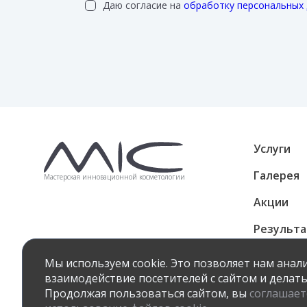
Даю согласие на
обработку персональных
Услуги
Галерея
Мастерская инновационной косметологии
Акции
Результ
Подароч
Мы используем cookie. Это позволяет нам ана
взаимодействие посетителей с сайтом и делать
Продолжая пользоваться сайтом, вы
соглашает
Политика к
© 2022 «MIC» Все права защищены