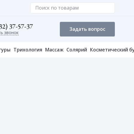
32) 37-57-37
Задать вопрос
ть звонок
гуры
Трихология
Массаж
Солярий
Косметический б