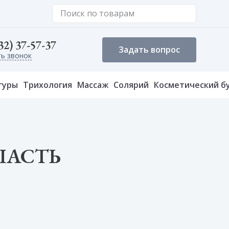
32) 37-57-37
Задать вопрос
ть звонок
гуры
Трихология
Массаж
Солярий
Косметический б
ЛАСТЬ