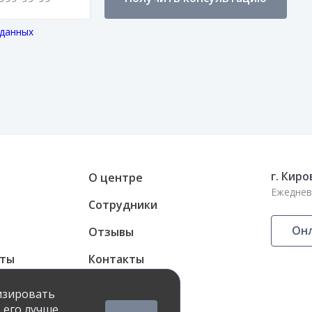
 данных
г. Киро
О центре
Ежедневн
Сотрудники
Онл
Отзывы
аты
Контакты
ные карты
лизировать
 его лучше.