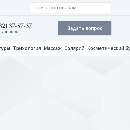
32) 37-57-37
Задать вопрос
ть звонок
гуры
Трихология
Массаж
Солярий
Косметический б