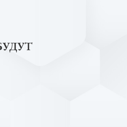
БУДУТ
Долгополова Алена Сам
Врач Дерматолог-космето
трихолог