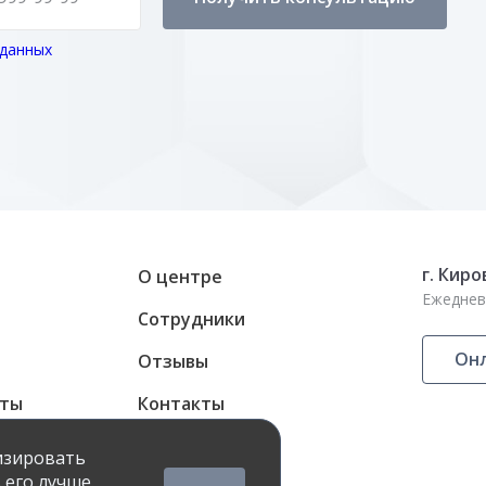
 данных
г. Киро
О центре
Ежедневн
Сотрудники
Онл
Отзывы
аты
Контакты
ные карты
лизировать
 его лучше.